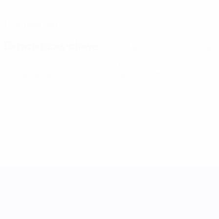
DATA DE NASCIMENTO
17/8/1990 (35)
Estatísticas-chave
Ver todas as estatísticas
0
0
Cartões amarelos
Cartões vermelhos
Women's Nations League