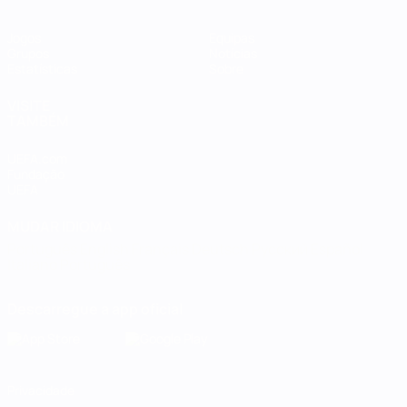
Jogos
Equipas
Grupos
Notícias
Estatísticas
Sobre
VISITE
TAMBÉM
UEFA.com
Fundação
UEFA
MUDAR IDIOMA
Português
English
Français
Deutsch
Русский
Español
Italiano
Português
Descarregue a app oficial
Privacidade