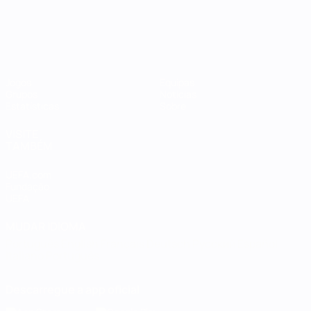
Jogos
Equipas
Grupos
Notícias
Estatísticas
Sobre
VISITE
TAMBÉM
UEFA.com
Fundação
UEFA
MUDAR IDIOMA
Português
English
Français
Deutsch
Русский
Español
Italiano
Português
Descarregue a app oficial