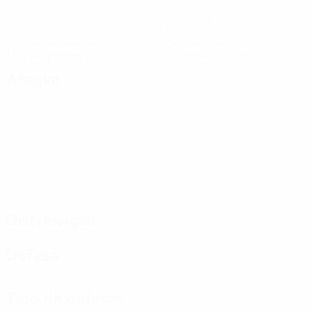
Golos
Golos sofridos
2,5 méd. por jogo
0,25 méd. por jogo
6
1
Cartões amarelos
Cartões vermelhos
1,5 méd. por jogo
0,25 méd. por jogo
Ataque
Distribuição
Defesa
Tipo de defesas