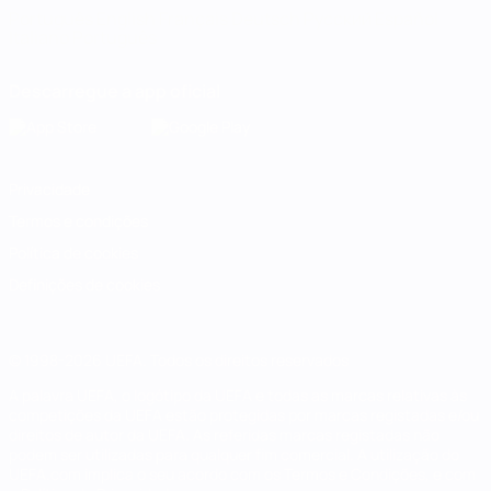
Português
English
Français
Deutsch
Русский
Español
Italiano
Português
Descarregue a app oficial
Privacidade
Termos e condições
Política de cookies
Definições de cookies
© 1998-2026 UEFA. Todos os direitos reservados
A palavra UEFA, o logótipo da UEFA e todas as marcas relativas às
competições da UEFA estão protegidas por marcas registadas e/ou
direitos de autor da UEFA. As referidas marcas registadas não
podem ser utilizadas para qualquer fim comercial. A utilização do
UEFA.com implica o seu acordo com os Termos e Condições, e com