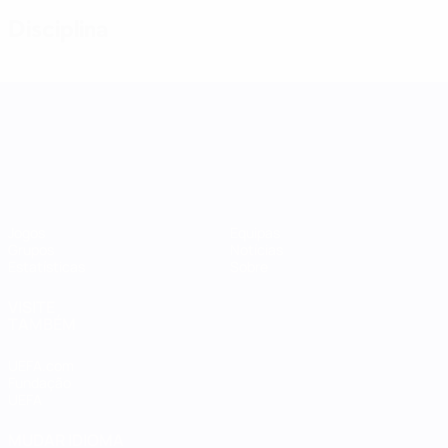
Disciplina
Women's Nations League
Jogos
Equipas
Grupos
Notícias
Estatísticas
Sobre
VISITE
TAMBÉM
UEFA.com
Fundação
UEFA
MUDAR IDIOMA