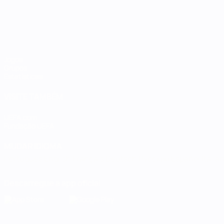
Jogos
Grupos
Estatísticas
VISITE TAMBÉM
UEFA.com
Fundação UEFA
MUDAR IDIOMA
Português
English
Français
Deutsch
Русский
Español
Italia
Descarregue a app oficial