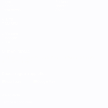
Jogos
Equipas
Grupos
Notícias
Estatísticas
Sobre
VISITE
TAMBÉM
UEFA.com
Fundação
UEFA
MUDAR IDIOMA
Português
English
Français
Deutsch
Русский
Español
Italiano
Português
Descarregue a app oficial
Privacidade
Termos e condições