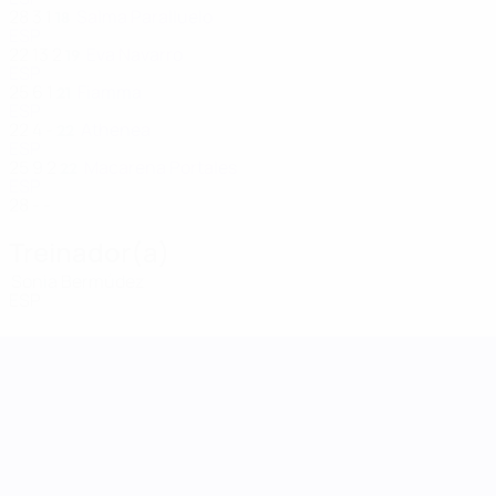
28
3
1
Salma Paralluelo
18
ESP
22
13
2
Eva Navarro
19
ESP
25
6
1
Fiamma
21
ESP
22
4
-
Athenea
22
ESP
25
9
2
Macarena Portales
22
ESP
28
-
-
Treinador(a)
Sonia Bermúdez
ESP
Women's Nations League