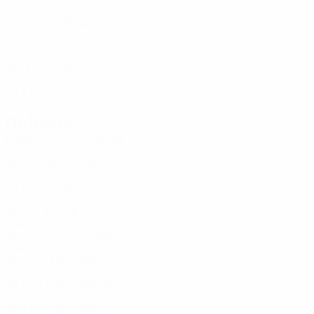
ESP
33
-
-
Astralaga
1
ESP
20
-
-
Cata Coll
13
ESP
25
13
10
Nanclares
23
ESP
24
2
1
Defesas
Idade
MJ
G
Ona Batlle
2
ESP
27
13
-
Fernàndez
3
ESP
24
7
-
Silvia Lloris
3
ESP
22
-
-
Pujadas
3
ESP
26
-
-
Irene Paredes
4
ESP
35
12
-
Laia Codina
5
ESP
26
3
-
María Méndez
5
ESP
25
8
1
Olga Carmona
7