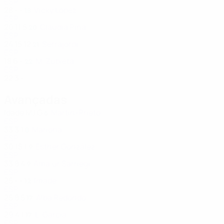
ESP
28
-
-
Vicky López
18
ESP
20
11
5
Clàudia Pina
20
ESP
24
15
12
Serrajordi
21
ESP
18
6
-
M. Zubieta
22
ESP
22
3
-
Avançadas
Idade
MJ
G
Martin-Prieto
6
ESP
33
3
1
Mariona
8
ESP
30
15
1
Esther González
9
ESP
33
8
4
Amaiur Sarriegi
9
ESP
25
-
-
Imade
12
ESP
25
8
5
Alba Redondo
17
ESP
29
4
1
L. García
17
ESP