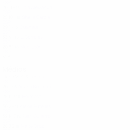
ESP
26
11
-
Laia Aleixandri
14
ESP
25
10
1
Sheila García
15
ESP
29
1
-
Ouahabi
15
ESP
33
4
-
L. Corrales
15
ESP
20
8
1
Mapi León
16
ESP
31
8
-
Médios
Idade
MJ
G
Teresa
3
ESP
26
1
-
Aitana Bonmatí
6
ESP
28
11
3
Hermoso
10
ESP
36
2
-
Alexia Putellas
11
ESP
32
14
7
Patri Guijarro
12
ESP
28
8
2
Maite Oroz
18