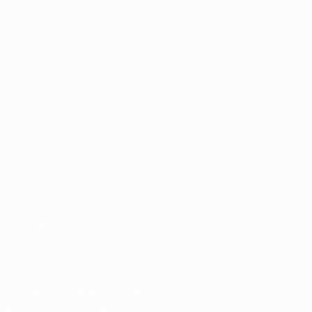
Jogos
Equipas
Grupos
Notícias
Estatísticas
Sobre
VISITE
TAMBÉM
UEFA.com
Fundação
UEFA
MUDAR IDIOMA
Português
English
Français
Deutsch
Русский
Español
Italiano
Português
Descarregue a app oficial