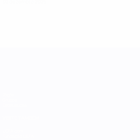
02 dezembro 2025
Women's Nations League
Jogos
Grupos
Estatísticas
VISITE TAMBÉM
UEFA.com
Fundação UEFA