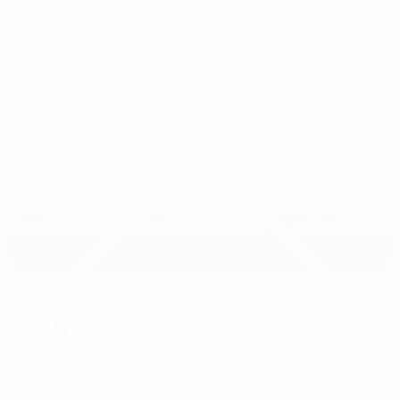
Hampden Park
Glasgow
5°
Chuva
O relvado está húmido
Árbitros