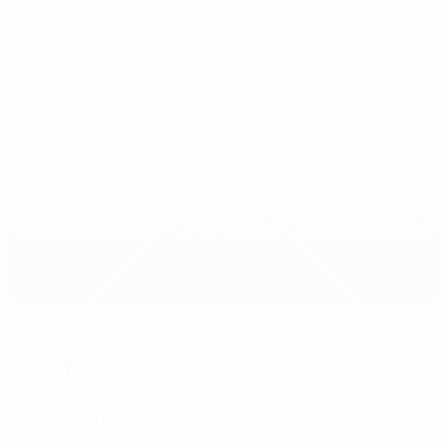
Stadion Aldo Drosina
Pula
7°
noite limpa
O relvado está excelente
Árbitros