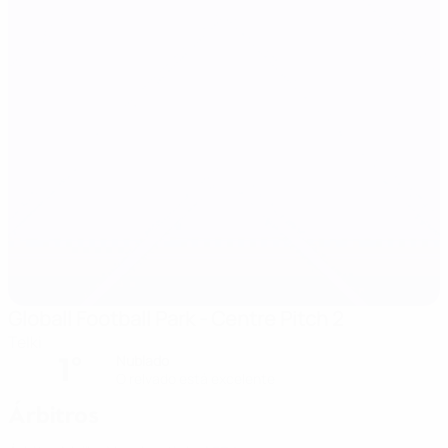
Globall Football Park - Centre Pitch 2
Telki
1°
Nublado
O relvado está excelente
Árbitros