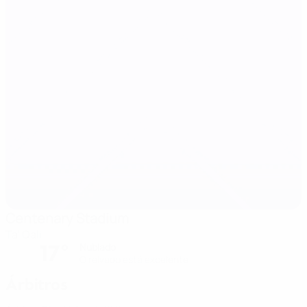
Centenary Stadium
Ta' Qali
17°
Nublado
O relvado está excelente
Árbitros