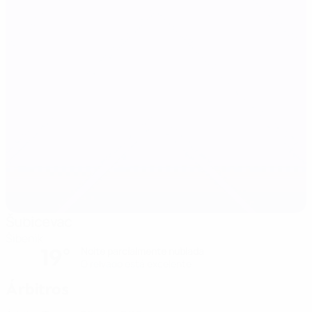
Šubicevac
Šibenik
19°
Noite parcialmente nublada
O relvado está excelente
Árbitros