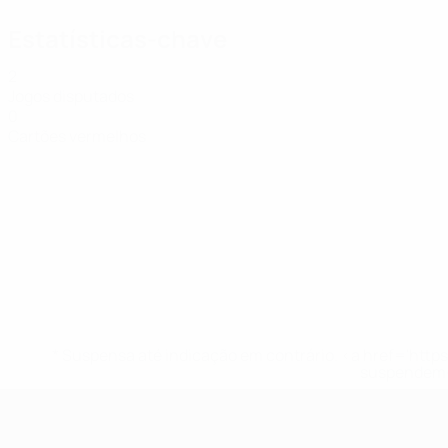
Estatísticas-chave
2
Jogos disputados
0
Cartões vermelhos
* Suspensa até indicação em contrário. <a href='ht
suspendem-
UEFA Women's Futsal EURO