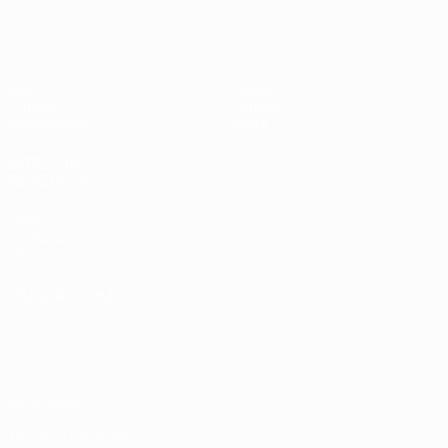
UEFA Women's Futsal EURO
Jogos
Equipas
Grupos
Notícias
Estatísticas
Sobre
SITES' DA
REDE UEFA
UEFA.com
Fundação
UEFA
MUDAR IDIOMA
Português
English
Français
Deutsch
Русский
Español
Italiano
Português
Privacidade
Termos e condições