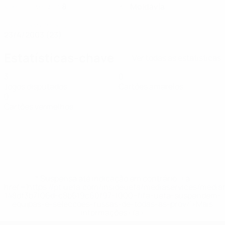
8
Moldávia
NÚMERO CAMISOLA
PAÍS
DATA DE NASCIMENTO
23/4/2003 (23)
Estatísticas-chave
Ver todas as estatísticas
3
0
Jogos disputados
Cartões amarelos
0
Cartões vermelhos
* Suspensa até indicação em contrário. <a
href='https://pt.uefa.com/insideuefa/mediaservices/medi
148df3b7106d-c8b619c60f97-1000--fifa-uefa-suspendem-
equipas-e-seleccoes-russas-de-todas-as-prov/'>Mais
informações</a>