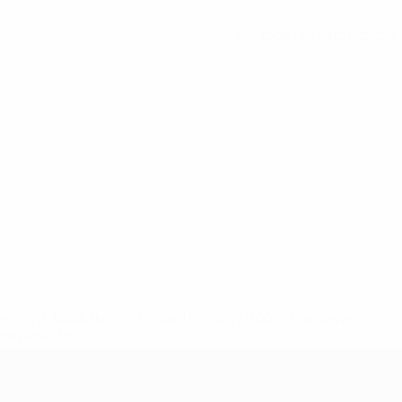
Ver todas as estatísticas
ews/0272-148df3b7106d-c8b619c60f97-1000--fifa-uefa-
rmações</a>