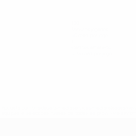
120
Minutos jogados
40 méd. por jogo
1
Cartões amarelos
0,34 méd. por jogo
tps://pt.uefa.com/insideuefa/mediaservices/mediareleases/n
equipas-e-seleccoes-russas-de-todas-as-prov/'>Mais info