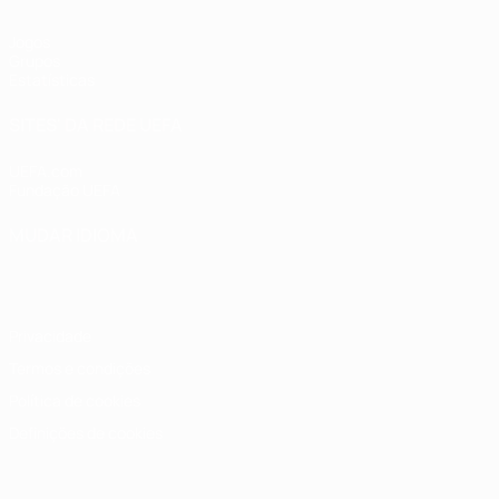
Jogos
Grupos
Estatísticas
SITES' DA REDE UEFA
UEFA.com
Fundação UEFA
MUDAR IDIOMA
Português
English
Français
Deutsch
Русский
Español
Italia
Privacidade
Termos e condições
Política de cookies
Definições de cookies