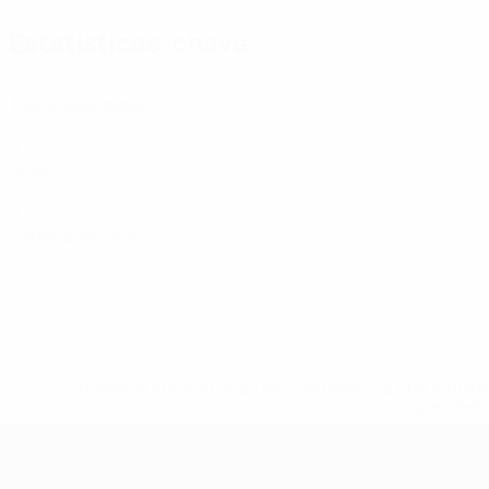
Estatísticas-chave
3
Jogos disputados
0
Golos
0
Cartões vermelhos
* Suspensa até indicação em contrário. <a href='ht
suspendem-
UEFA Women's Futsal EURO