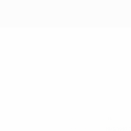
14
NÚMERO NA SELECÇÃO
19/3/1997 (
DATA DE NASCIMENTO