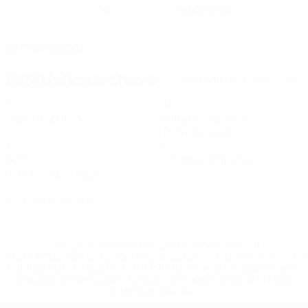
14
Inglaterra
NÚMERO NA SELECÇÃO
PAÍS
DATA DE NASCIMENTO
05/3/1996 (30)
Estatísticas-chave
Ver todas as estatísticas
3
40
Jogos disputados
Minutos jogados
13,34 méd. por jogo
1
0
Golos
Cartões amarelos
0,34 méd. por jogo
0
Cartões vermelhos
* Suspensa até indicação em contrário. <a
href='https://pt.uefa.com/insideuefa/mediaservices/medi
148df3b7106d-c8b619c60f97-1000--fifa-uefa-suspendem-
equipas-e-seleccoes-russas-de-todas-as-prov/'>Mais
informações</a>