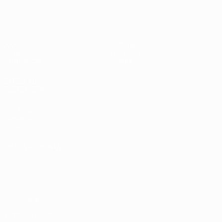
UEFA Women's Futsal EURO
Jogos
Equipas
Grupos
Notícias
Estatísticas
Sobre
SITES' DA
REDE UEFA
UEFA.com
Fundação
UEFA
MUDAR IDIOMA
Português
English
Français
Deutsch
Русский
Español
Italiano
Português
Privacidade
Termos e condições