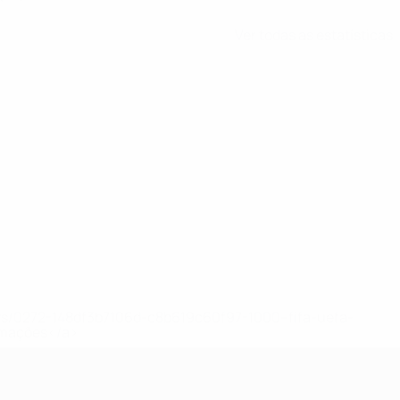
Ver todas as estatísticas
ews/0272-148df3b7106d-c8b619c60f97-1000--fifa-uefa-
rmações</a>