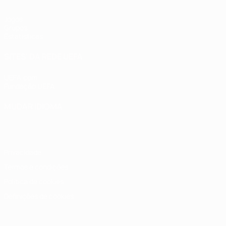
Jogos
Grupos
Estatísticas
SITES' DA REDE UEFA
UEFA.com
Fundação UEFA
MUDAR IDIOMA
Português
English
Français
Deutsch
Русский
Español
Italia
Privacidade
Termos e condições
Política de cookies
Definições de cookies