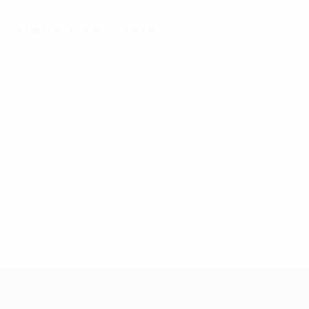
Estatísticas-chave
3
Jogos disputados
0
Golos
2
Assistências
0,67 méd. por jogo
0
Cartões vermelhos
* Suspensa até indicação em contrário. <a href='ht
suspendem-
UEFA Women's Futsal EURO