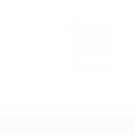
40
Minutos jogados
13,34 méd. por jogo
7
Total de remates
2,34 méd. por jogo
0
Cartões amarelos
tps://pt.uefa.com/insideuefa/mediaservices/mediareleases/n
equipas-e-seleccoes-russas-de-todas-as-prov/'>Mais info