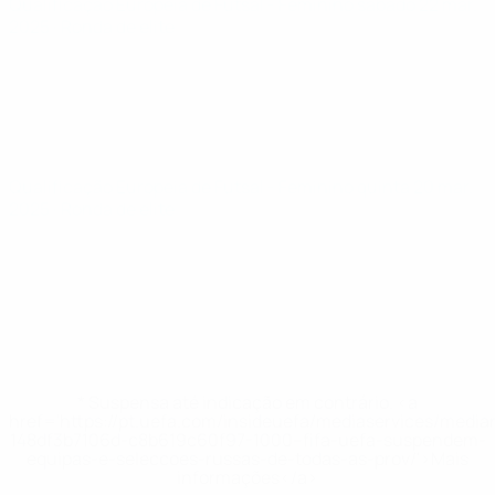
Qualificação Europeia de Futsal - Feminino
sábado 22 mar.
2025
· Ronda de elite
Qualificação Europeia de Futsal - Feminino
quinta 20 mar.
2025
· Ronda de elite
* Suspensa até indicação em contrário. <a
href='https://pt.uefa.com/insideuefa/mediaservices/medi
148df3b7106d-c8b619c60f97-1000--fifa-uefa-suspendem-
equipas-e-seleccoes-russas-de-todas-as-prov/'>Mais
informações</a>