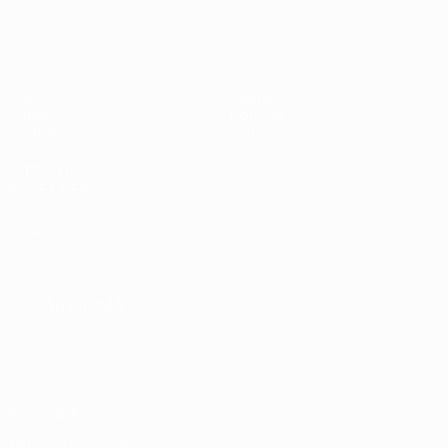
UEFA Women's Futsal EURO
Jogos
Equipas
Grupos
Notícias
Estatísticas
Sobre
SITES' DA
REDE UEFA
UEFA.com
Fundação
UEFA
MUDAR IDIOMA
Português
English
Français
Deutsch
Русский
Español
Italiano
Português
Privacidade
Termos e condições