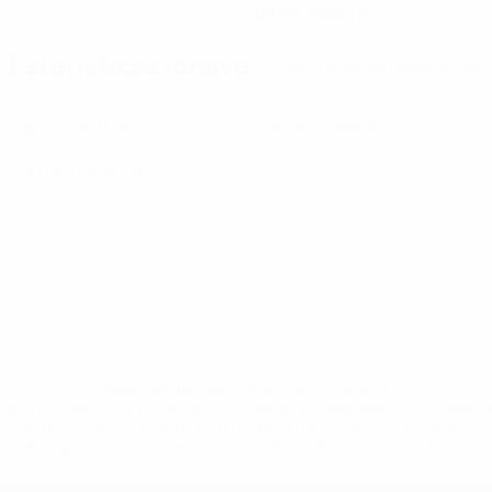
05/6/2006 (20)
Estatísticas-chave
Ver todas as estatísticas
2
0
Jogos disputados
Cartões amarelos
0
Cartões vermelhos
* Suspensa até indicação em contrário. <a
href='https://pt.uefa.com/insideuefa/mediaservices/medi
148df3b7106d-c8b619c60f97-1000--fifa-uefa-suspendem-
equipas-e-seleccoes-russas-de-todas-as-prov/'>Mais
informações</a>