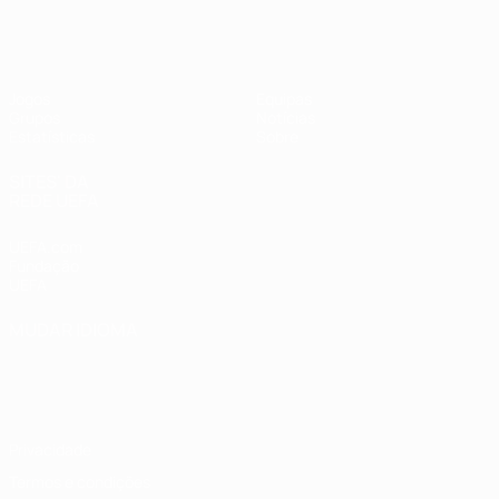
UEFA Women's Futsal EURO
Jogos
Equipas
Grupos
Notícias
Estatísticas
Sobre
SITES' DA
REDE UEFA
UEFA.com
Fundação
UEFA
MUDAR IDIOMA
Português
English
Français
Deutsch
Русский
Español
Italiano
Português
Privacidade
Termos e condições