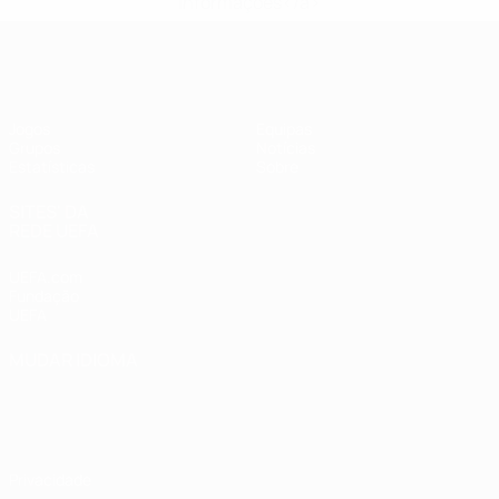
informações</a>
UEFA Women's Futsal EURO
Jogos
Equipas
Grupos
Notícias
Estatísticas
Sobre
SITES' DA
REDE UEFA
UEFA.com
Fundação
UEFA
MUDAR IDIOMA
Português
English
Français
Deutsch
Русский
Español
Italiano
Português
Privacidade