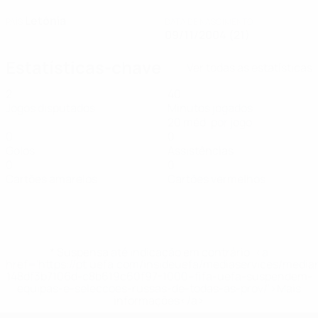
Letónia
PAÍS
DATA DE NASCIMENTO
09/11/2004 (21)
Estatísticas-chave
Ver todas as estatísticas
2
40
Jogos disputados
Minutos jogados
20 méd. por jogo
0
0
Golos
Assistências
0
0
Cartões amarelos
Cartões vermelhos
* Suspensa até indicação em contrário. <a
href='https://pt.uefa.com/insideuefa/mediaservices/medi
148df3b7106d-c8b619c60f97-1000--fifa-uefa-suspendem-
equipas-e-seleccoes-russas-de-todas-as-prov/'>Mais
informações</a>