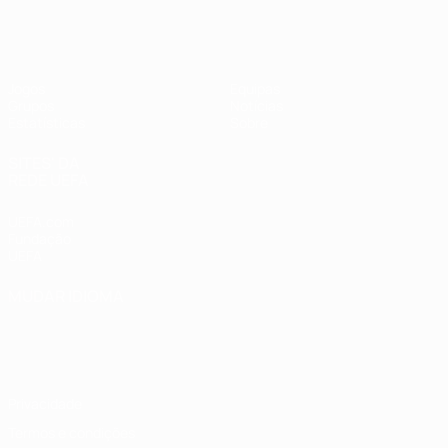
UEFA Women's Futsal EURO
Jogos
Equipas
Grupos
Notícias
Estatísticas
Sobre
SITES' DA
REDE UEFA
UEFA.com
Fundação
UEFA
MUDAR IDIOMA
Português
English
Français
Deutsch
Русский
Español
Italiano
Português
Privacidade
Termos e condições