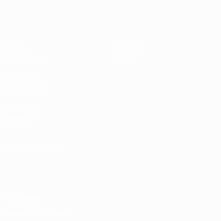
UEFA Women's Futsal EURO
Jogos
Equipas
Grupos
Notícias
Estatísticas
Sobre
SITES' DA
REDE UEFA
UEFA.com
Fundação
UEFA
MUDAR IDIOMA
Português
English
Français
Deutsch
Русский
Español
Italiano
Português
Privacidade
Termos e condições