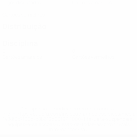
Jogos disputados
Cartões amarelos
0
Cartões vermelhos
Distribuição
Disciplina
0
0
Cartões amarelos
Cartões vermelhos
* Suspensa até indicação em contrário. <a
href='https://pt.uefa.com/insideuefa/mediaservices/medi
148df3b7106d-c8b619c60f97-1000--fifa-uefa-suspendem-
equipas-e-seleccoes-russas-de-todas-as-prov/'>Mais
informações</a>