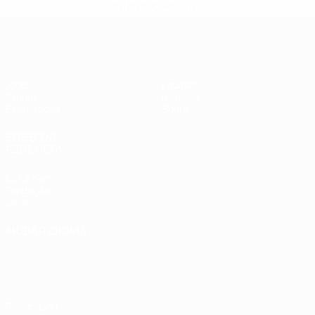
informações</a>
UEFA Women's Futsal EURO
Jogos
Equipas
Grupos
Notícias
Estatísticas
Sobre
SITES' DA
REDE UEFA
UEFA.com
Fundação
UEFA
MUDAR IDIOMA
Português
English
Français
Deutsch
Русский
Español
Italiano
Português
Privacidade