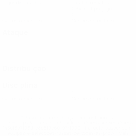
Jogos disputados
Total de remates
0,34 méd. por jogo
0
0
Cartões amarelos
Cartões vermelhos
Ataque
Distribuição
Disciplina
0
0
Cartões amarelos
Cartões vermelhos
* Suspensa até indicação em contrário. <a
href='https://pt.uefa.com/insideuefa/mediaservices/medi
148df3b7106d-c8b619c60f97-1000--fifa-uefa-suspendem-
equipas-e-seleccoes-russas-de-todas-as-prov/'>Mais