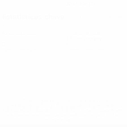
22/5/1995 (31)
Estatísticas-chave
Ver todas as estatísticas
3
4
Jogos disputados
Total de remates
1,34 méd. por jogo
0
0
Cartões amarelos
Cartões vermelhos
* Suspensa até indicação em contrário. <a
href='https://pt.uefa.com/insideuefa/mediaservices/medi
148df3b7106d-c8b619c60f97-1000--fifa-uefa-suspendem-
equipas-e-seleccoes-russas-de-todas-as-prov/'>Mais
informações</a>