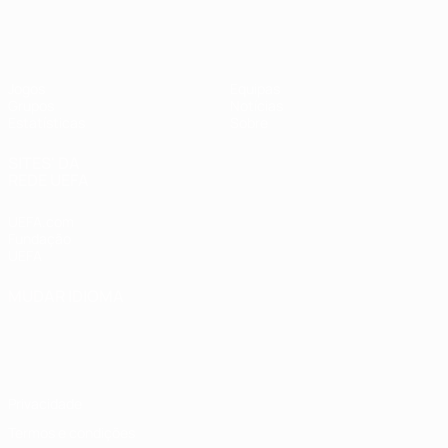
UEFA Women's Futsal EURO
Jogos
Equipas
Grupos
Notícias
Estatísticas
Sobre
SITES' DA
REDE UEFA
UEFA.com
Fundação
UEFA
MUDAR IDIOMA
Português
English
Français
Deutsch
Русский
Español
Italiano
Português
Privacidade
Termos e condições