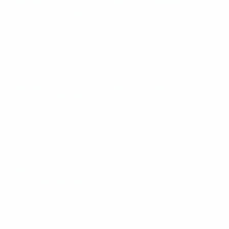
Qualificação Europeia de Futsal - Feminino
sábado 19 out.
2024
· Ronda principal
Qualificação Europeia de Futsal - Feminino
quinta 17 out.
2024
· Ronda principal
Qualificação Europeia de Futsal - Feminino
quarta 16 out.
2024
· Ronda principal