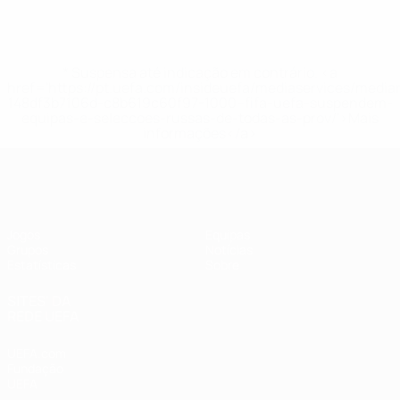
* Suspensa até indicação em contrário. <a
href='https://pt.uefa.com/insideuefa/mediaservices/medi
148df3b7106d-c8b619c60f97-1000--fifa-uefa-suspendem-
equipas-e-seleccoes-russas-de-todas-as-prov/'>Mais
informações</a>
UEFA Women's Futsal EURO
Jogos
Equipas
Grupos
Notícias
Estatísticas
Sobre
SITES' DA
REDE UEFA
UEFA.com
Fundação
UEFA