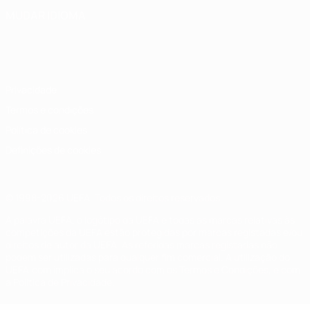
MUDAR IDIOMA
Português
English
Français
Deutsch
Русский
Español
Italiano
Português
Privacidade
Termos e condições
Política de cookies
Definições de cookies
© 1998-2026 UEFA. Todos os direitos reservados
A palavra UEFA, o logótipo da UEFA e todas as marcas relativas às
competições da UEFA estão protegidas por marcas registadas e/ou
direitos de autor da UEFA. As referidas marcas registadas não
podem ser utilizadas para qualquer fim comercial. A utilização do
UEFA.com implica o seu acordo com os Termos e Condições, e com
a Política de Privacidade.