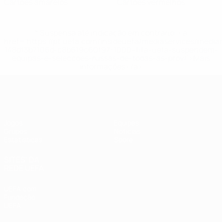
Cartões amarelos
Cartões vermelhos
* Suspensa até indicação em contrário. <a
href='https://pt.uefa.com/insideuefa/mediaservices/medi
148df3b7106d-c8b619c60f97-1000--fifa-uefa-suspendem-
equipas-e-seleccoes-russas-de-todas-as-prov/'>Mais
informações</a>
UEFA Women's Futsal EURO
Jogos
Equipas
Grupos
Notícias
Estatísticas
Sobre
SITES' DA
REDE UEFA
UEFA.com
Fundação
UEFA