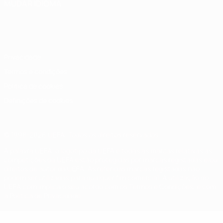
MUDAR IDIOMA
Português
English
Français
Deutsch
Русский
Español
Italiano
Português
Privacidade
Termos e condições
Política de cookies
Definições de cookies
© 1998-2026 UEFA. Todos os direitos reservados
A palavra UEFA, o logótipo da UEFA e todas as marcas relativas às
competições da UEFA estão protegidas por marcas registadas e/ou
direitos de autor da UEFA. As referidas marcas registadas não
podem ser utilizadas para qualquer fim comercial. A utilização do
UEFA.com implica o seu acordo com os Termos e Condições, e com
a Política de Privacidade.