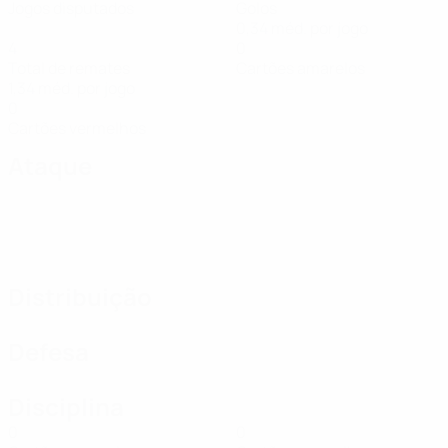
Jogos disputados
Golos
0,34 méd. por jogo
4
0
Total de remates
Cartões amarelos
1,34 méd. por jogo
0
Cartões vermelhos
Ataque
Distribuição
Defesa
Disciplina
0
0