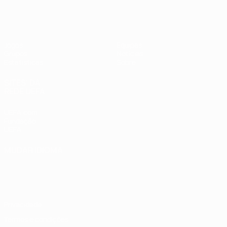
UEFA Women's Futsal EURO
Jogos
Equipas
Grupos
Notícias
Estatísticas
Sobre
SITES' DA
REDE UEFA
UEFA.com
Fundação
UEFA
MUDAR IDIOMA
Português
English
Français
Deutsch
Русский
Español
Italiano
Português
Privacidade
Termos e condições