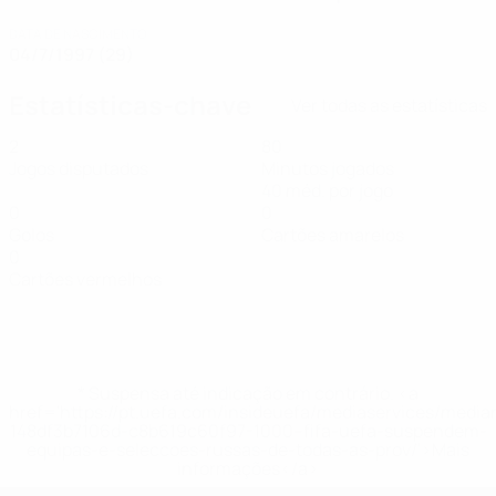
DATA DE NASCIMENTO
04/7/1997 (29)
Estatísticas-chave
Ver todas as estatísticas
2
80
Jogos disputados
Minutos jogados
40 méd. por jogo
0
0
Golos
Cartões amarelos
0
Cartões vermelhos
* Suspensa até indicação em contrário. <a
href='https://pt.uefa.com/insideuefa/mediaservices/medi
148df3b7106d-c8b619c60f97-1000--fifa-uefa-suspendem-
equipas-e-seleccoes-russas-de-todas-as-prov/'>Mais
informações</a>