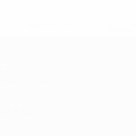
* Suspensa até indicação em contrário. <a href='ht
suspendem-
UEFA Women's Futsal EURO
Jogos
Grupos
Estatísticas
SITES' DA REDE UEFA
UEFA.com
Fundação UEFA
MUDAR IDIOMA
Português
English
Français
Deutsch
Русский
Español
Italia