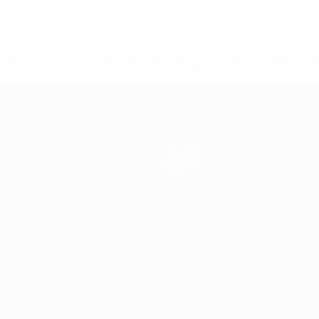
tps://pt.uefa.com/insideuefa/mediaservices/mediareleases/n
equipas-e-seleccoes-russas-de-todas-as-prov/'>Mais info
Equipas
Notícias
Sobre
no
Português