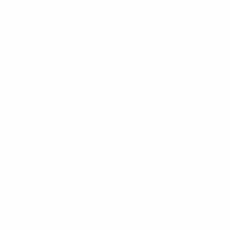
Minutos jogados
40 méd. por jogo
9
Total de remates
3 méd. por jogo
0
Cartões amarelos