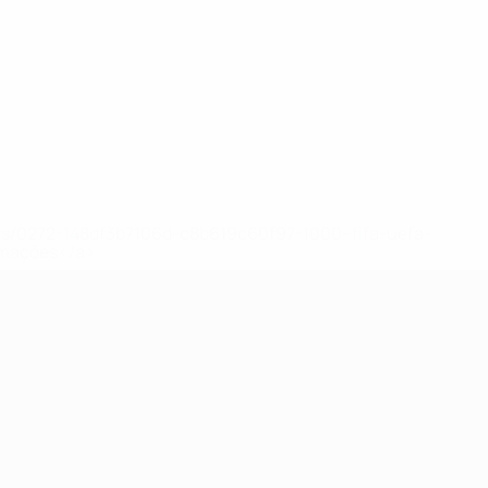
ews/0272-148df3b7106d-c8b619c60f97-1000--fifa-uefa-
rmações</a>