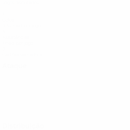
Jogos disputados
1
Golos
0,34 méd. por jogo
3
Assistências
1 méd. por jogo
0
Cartões vermelhos
Ataque
Distribuição