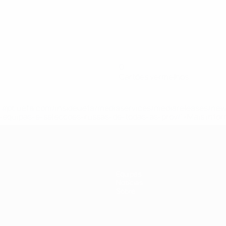
0
Cartões vermelhos
tps://pt.uefa.com/insideuefa/mediaservices/mediareleases/n
equipas-e-seleccoes-russas-de-todas-as-prov/'>Mais info
Equipas
Notícias
Sobre