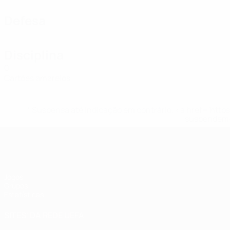
Defesa
Disciplina
0
Cartões amarelos
* Suspensa até indicação em contrário. <a href='ht
suspendem-
UEFA Women's Futsal EURO
Jogos
Grupos
Estatísticas
SITES' DA REDE UEFA