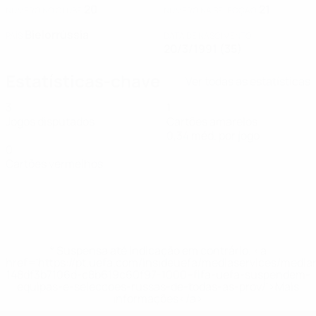
20
21
NÚMERO NO CLUBE
NÚMERO NA SELECÇÃO
Bielorrússia
PAÍS
DATA DE NASCIMENTO
20/3/1991 (35)
Estatísticas-chave
Ver todas as estatísticas
3
1
Jogos disputados
Cartões amarelos
0,34 méd. por jogo
0
Cartões vermelhos
* Suspensa até indicação em contrário. <a
href='https://pt.uefa.com/insideuefa/mediaservices/medi
148df3b7106d-c8b619c60f97-1000--fifa-uefa-suspendem-
equipas-e-seleccoes-russas-de-todas-as-prov/'>Mais
informações</a>