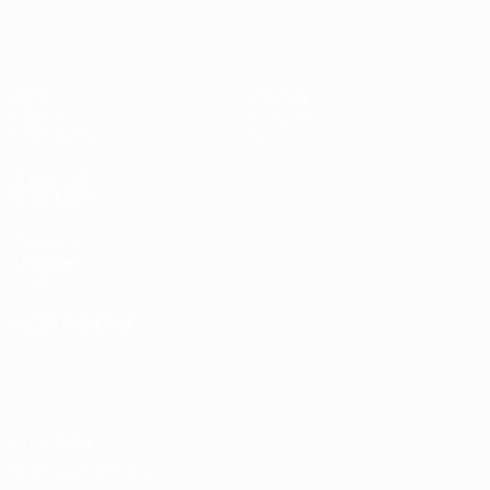
UEFA Women's Futsal EURO
Jogos
Equipas
Grupos
Notícias
Estatísticas
Sobre
SITES' DA
REDE UEFA
UEFA.com
Fundação
UEFA
MUDAR IDIOMA
Português
English
Français
Deutsch
Русский
Español
Italiano
Português
Privacidade
Termos e condições