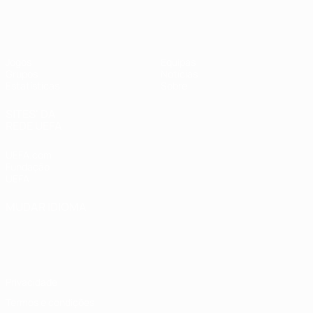
UEFA Women's Futsal EURO
Jogos
Equipas
Grupos
Notícias
Estatísticas
Sobre
SITES' DA
REDE UEFA
UEFA.com
Fundação
UEFA
MUDAR IDIOMA
Português
English
Français
Deutsch
Русский
Español
Italiano
Português
Privacidade
Termos e condições