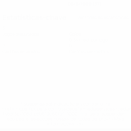
08/8/1989 (37)
Estatísticas-chave
Ver todas as estatísticas
3
1
Jogos disputados
Golos
0,34 méd. por jogo
0
0
Cartões amarelos
Cartões vermelhos
* Suspensa até indicação em contrário. <a
href='https://pt.uefa.com/insideuefa/mediaservices/medi
148df3b7106d-c8b619c60f97-1000--fifa-uefa-suspendem-
equipas-e-seleccoes-russas-de-todas-as-prov/'>Mais
informações</a>