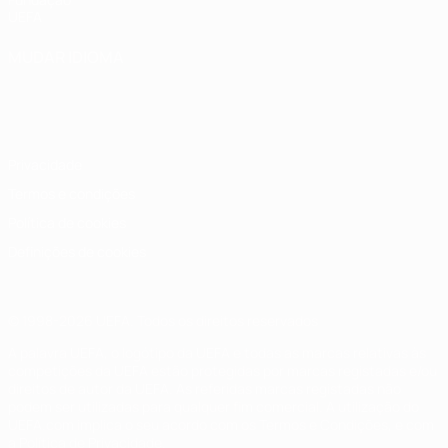
UEFA
MUDAR IDIOMA
Português
English
Français
Deutsch
Русский
Español
Italiano
Português
Privacidade
Termos e condições
Política de cookies
Definições de cookies
© 1998-2026 UEFA. Todos os direitos reservados
A palavra UEFA, o logótipo da UEFA e todas as marcas relativas às
competições da UEFA estão protegidas por marcas registadas e/ou
direitos de autor da UEFA. As referidas marcas registadas não
podem ser utilizadas para qualquer fim comercial. A utilização do
UEFA.com implica o seu acordo com os Termos e Condições, e com
a Política de Privacidade.