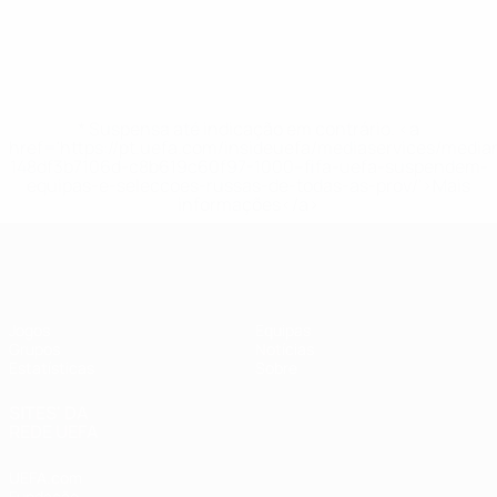
* Suspensa até indicação em contrário. <a
href='https://pt.uefa.com/insideuefa/mediaservices/medi
148df3b7106d-c8b619c60f97-1000--fifa-uefa-suspendem-
equipas-e-seleccoes-russas-de-todas-as-prov/'>Mais
informações</a>
UEFA Women's Futsal EURO
Jogos
Equipas
Grupos
Notícias
Estatísticas
Sobre
SITES' DA
REDE UEFA
UEFA.com
Fundação