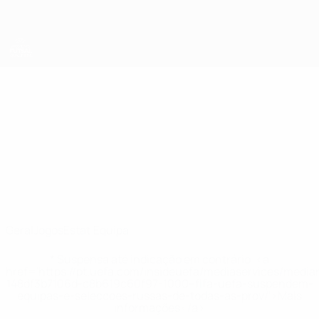
Saltar
para
o
conteúdo
principal
UEFA Women's Futsal EURO
Japan
Japan Estat. Qualificação Europeia de Futsal - Feminino 2025
Geral
Jogos
Estat.
Equipa
* Suspensa até indicação em contrário. <a
href='https://pt.uefa.com/insideuefa/mediaservices/medi
148df3b7106d-c8b619c60f97-1000--fifa-uefa-suspendem-
equipas-e-seleccoes-russas-de-todas-as-prov/'>Mais
informações</a>