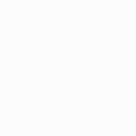
UEFA Women's Futsal EURO
Jogos
Equipas
Grupos
Notícias
Estatísticas
Sobre
SITES' DA
REDE UEFA
UEFA.com
Fundação
UEFA
MUDAR IDIOMA
Português
English
Français
Deutsch
Русский
Español
Italiano
Português
Privacidade
Termos e condições