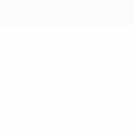
Saltar
para
o
conteúdo
principal
UEFA Women's Futsal EURO
Tanzania
Tanzania Estat. Qualificação Europeia de Futsal - Feminino 2025
Geral
Jogos
Estat.
Equipa
* Suspensa até indicação em contrário. <a
href='https://pt.uefa.com/insideuefa/mediaservices/medi
148df3b7106d-c8b619c60f97-1000--fifa-uefa-suspendem-
equipas-e-seleccoes-russas-de-todas-as-prov/'>Mais
informações</a>