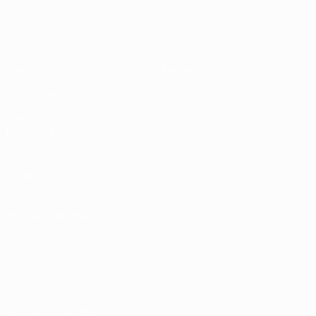
UEFA Women's Futsal EURO
Jogos
Equipas
Grupos
Notícias
Estatísticas
Sobre
SITES' DA
REDE UEFA
UEFA.com
Fundação
UEFA
MUDAR IDIOMA
Português
English
Français
Deutsch
Русский
Español
Italiano
Português
Privacidade
Termos e condições