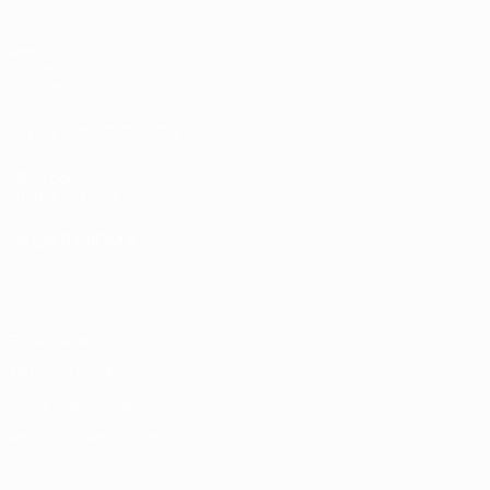
Jogos
Grupos
Estatísticas
SITES' DA REDE UEFA
UEFA.com
Fundação UEFA
MUDAR IDIOMA
Português
English
Français
Deutsch
Русский
Español
Italia
Privacidade
Termos e condições
Política de cookies
Definições de cookies