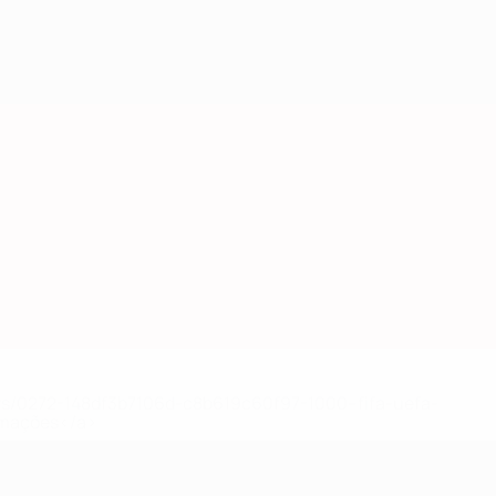
ews/0272-148df3b7106d-c8b619c60f97-1000--fifa-uefa-
rmações</a>