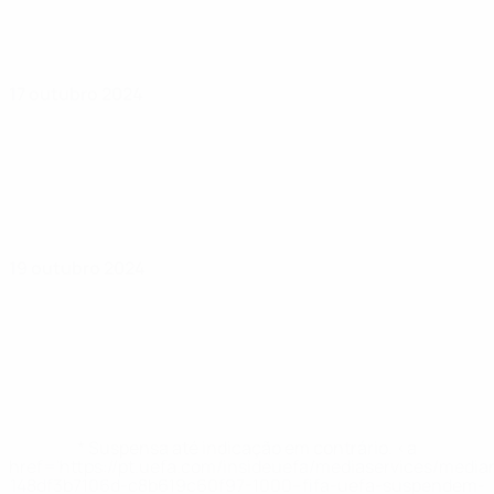
17 outubro 2024
19 outubro 2024
* Suspensa até indicação em contrário. <a
href='https://pt.uefa.com/insideuefa/mediaservices/medi
148df3b7106d-c8b619c60f97-1000--fifa-uefa-suspendem-