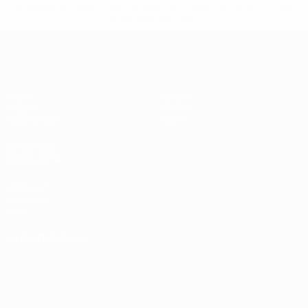
equipas-e-seleccoes-russas-de-todas-as-prov/'>Mais
informações</a>
UEFA Women's Futsal EURO
Jogos
Equipas
Grupos
Notícias
Estatísticas
Sobre
SITES' DA
REDE UEFA
UEFA.com
Fundação
UEFA
MUDAR IDIOMA
Português
English
Français
Deutsch
Русский
Español
Italiano
Português