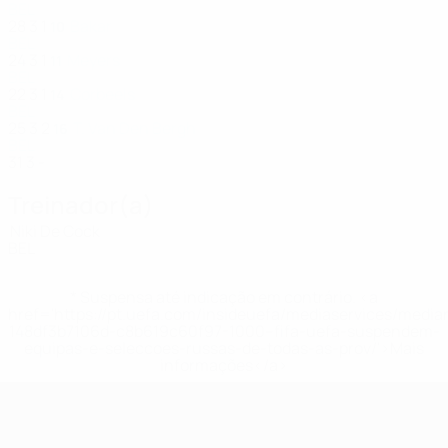
BEL
28
3
1
Bakar
10
BEL
24
3
1
Meyers
11
BEL
22
3
1
Corbeels
14
BEL
25
3
2
T. Van Den Bergh
16
BEL
31
3
-
Treinador(a)
Niki De Cock
BEL
* Suspensa até indicação em contrário. <a
href='https://pt.uefa.com/insideuefa/mediaservices/medi
148df3b7106d-c8b619c60f97-1000--fifa-uefa-suspendem-
equipas-e-seleccoes-russas-de-todas-as-prov/'>Mais
informações</a>
UEFA Women's Futsal EURO