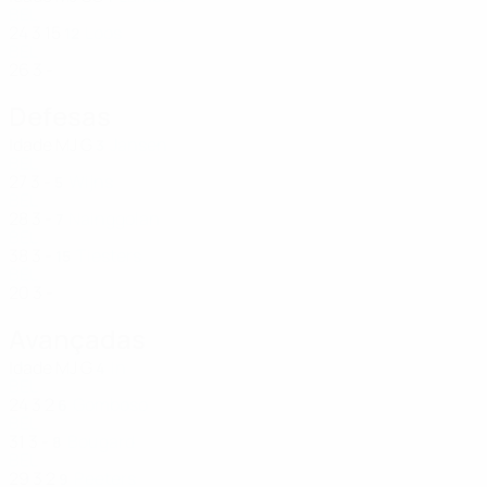
BEL
24
3
15
Loos
12
BEL
26
3
-
Defesas
Idade
MJ
G
Jansen
3
BEL
27
3
-
Wijns
5
BEL
28
3
-
Nainggolan
7
BEL
38
3
-
Tiesters
15
BEL
20
3
-
Avançadas
Idade
MJ
G
In
4
BEL
24
3
2
Gomboso
6
BEL
31
3
-
Bougard
8
BEL
29
3
2
Peeters
9