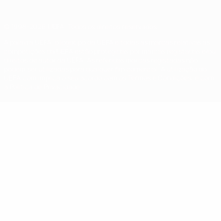
© 1998-2026 UEFA. Todos os direitos reservados
A palavra UEFA, o logótipo da UEFA e todas as marcas relativas às
competições da UEFA estão protegidas por marcas registadas e/ou
direitos de autor da UEFA. As referidas marcas registadas não
podem ser utilizadas para qualquer fim comercial. A utilização do
UEFA.com implica o seu acordo com os Termos e Condições, e com
a Política de Privacidade.