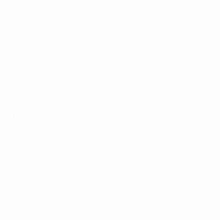
Jogos
Equipas
Grupos
Notícias
Estatísticas
Sobre
SITES' DA
REDE UEFA
UEFA.com
Fundação
UEFA
MUDAR IDIOMA
Português
English
Français
Deutsch
Русский
Español
Italiano
Português
Privacidade
Termos e condições
Política de cookies
Definições de cookies