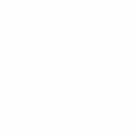
17 outubro 2024
19 outubro 2024
* Suspensa até indicação em contrário. <a
href='https://pt.uefa.com/insideuefa/mediaservices/medi
148df3b7106d-c8b619c60f97-1000--fifa-uefa-suspendem-