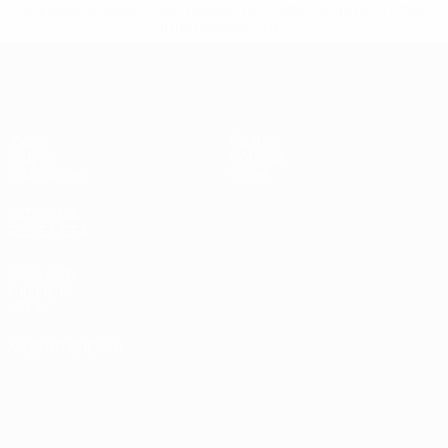
equipas-e-seleccoes-russas-de-todas-as-prov/'>Mais
informações</a>
UEFA Women's Futsal EURO
Jogos
Equipas
Grupos
Notícias
Estatísticas
Sobre
SITES' DA
REDE UEFA
UEFA.com
Fundação
UEFA
MUDAR IDIOMA
Português
English
Français
Deutsch
Русский
Español
Italiano
Português