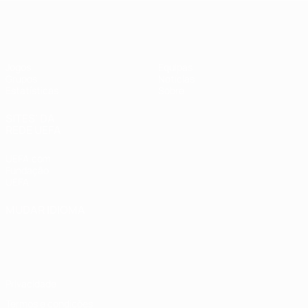
UEFA Women's Futsal EURO
Jogos
Equipas
Grupos
Notícias
Estatísticas
Sobre
SITES' DA
REDE UEFA
UEFA.com
Fundação
UEFA
MUDAR IDIOMA
Português
English
Français
Deutsch
Русский
Español
Italiano
Português
Privacidade
Termos e condições