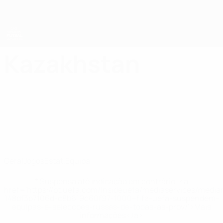
Saltar
para
o
conteúdo
principal
UEFA Women's Futsal EURO
Kazakhstan
Kazakhstan Estat. Qualificação Europeia de Futsal - Feminino 2025
Geral
Jogos
Estat.
Equipa
* Suspensa até indicação em contrário. <a
href='https://pt.uefa.com/insideuefa/mediaservices/medi
148df3b7106d-c8b619c60f97-1000--fifa-uefa-suspendem-
equipas-e-seleccoes-russas-de-todas-as-prov/'>Mais
informações</a>