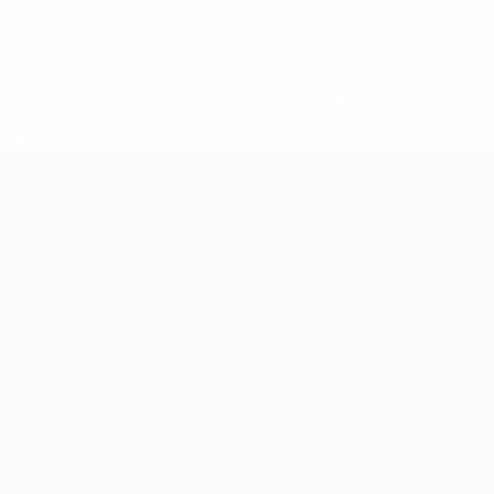
ews/0272-148df3b7106d-c8b619c60f97-1000--fifa-uefa-
rmações</a>