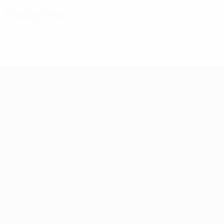
Disciplina
* Suspensa até indicação em contrário. <a href='ht
suspendem-
UEFA Women's Futsal EURO
Jogos
Grupos
Estatísticas
SITES' DA REDE UEFA
UEFA.com
Fundação UEFA
MUDAR IDIOMA
Português
English
Français
Deutsch
Русский
Español
Italia