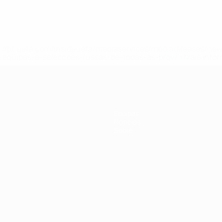
tps://pt.uefa.com/insideuefa/mediaservices/mediareleases/n
equipas-e-seleccoes-russas-de-todas-as-prov/'>Mais info
Equipas
Notícias
Sobre
no
Português