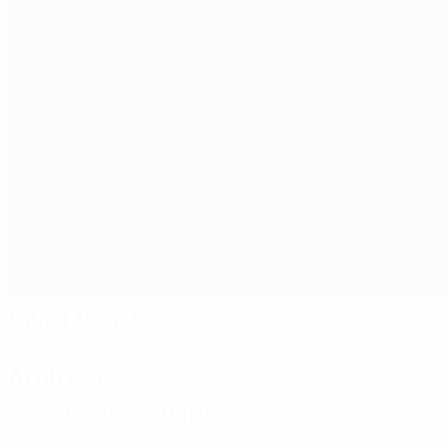
Estrad Alingsås
Alingsås
Árbitras
Árbitro
Roosa-Maria Karoliina Tuomi
FIN
Segundo(a) árbitro(a)
Monika Czudzinowicz
POL