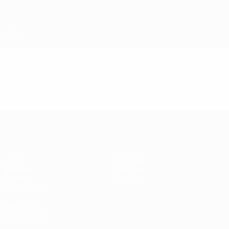
Saltar
para
o
conteúdo
principal
UEFA Women's Futsal EURO
Vídeos
Resumos
UEFA Women's Futsal EURO
Jogos
Notícias
Sorteios
História
Grupos
Sobre
Estatísticas
SITES' DA
REDE UEFA