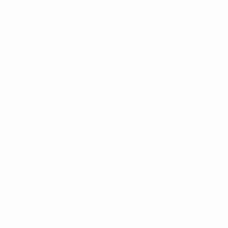
UEFA.com
Fundação
UEFA
MUDAR IDIOMA
Português
English
Français
Deutsch
Русский
Español
Italiano
Português
Privacidade
Termos e condições
Política de cookies
Definições de cookies
© 1998-2026 UEFA. Todos os direitos reservados
A palavra UEFA, o logótipo da UEFA e todas as marcas relativas às
competições da UEFA estão protegidas por marcas registadas e/ou
direitos de autor da UEFA. As referidas marcas registadas não
podem ser utilizadas para qualquer fim comercial. A utilização do