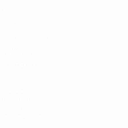
Jogos
Sorteios
Grupos
Estatísticas
SITES' DA REDE UEFA
UEFA.com
Fundação UEFA
MUDAR IDIOMA
Português
English
Français
Deutsch
Русский
Español
Italia
Privacidade
Termos e condições
Política de cookies
Definições de cookies