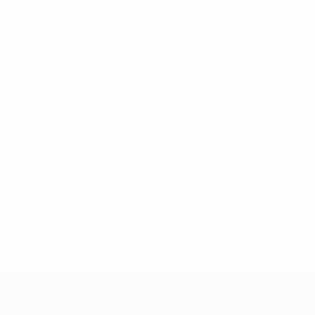
ews/0272-148df3b7106d-c8b619c60f97-1000--fifa-uefa-
rmações</a>