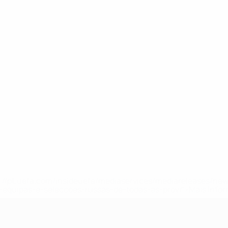
tps://pt.uefa.com/insideuefa/mediaservices/mediareleases/n
equipas-e-seleccoes-russas-de-todas-as-prov/'>Mais info