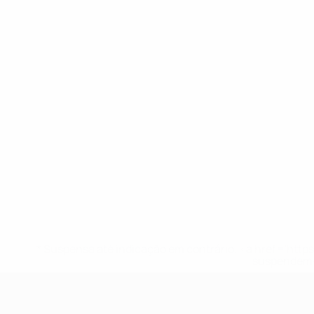
* Suspensa até indicação em contrário. <a href='ht
suspendem-
UEFA Women's Futsal EURO