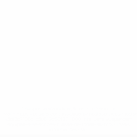
* Suspensa até indicação em contrário. <a
href='https://pt.uefa.com/insideuefa/mediaservices/medi
148df3b7106d-c8b619c60f97-1000--fifa-uefa-suspendem-
equipas-e-seleccoes-russas-de-todas-as-prov/'>Mais
informações</a>