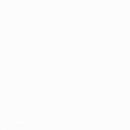
UEFA Women's Futsal EURO
Jogos
Notícias
Sorteios
História
Grupos
Sobre
Estatísticas
SITES' DA
REDE UEFA
UEFA.com
Fundação
UEFA
MUDAR IDIOMA
Português
English
Français
Deutsch
Русский
Español
Italiano
Português
Privacidade