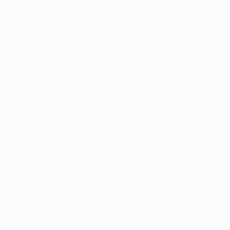
UEFA Women's Futsal EURO
Jogos
Notícias
Sorteios
História
Grupos
Sobre
Estatísticas
SITES' DA
REDE UEFA
UEFA.com
Fundação
UEFA
MUDAR IDIOMA
Português
English
Français
Deutsch
Русский
Español
Italiano
Português
Privacidade