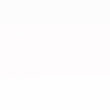
Saltar
para
o
conteúdo
principal
UEFA Women's Futsal EURO
Polónia
Polónia UEFA Women's Futsal EURO 2027
Geral
Jogos
Estat.
Equipa
* Suspensa até indicação em contrário. <a
href='https://pt.uefa.com/insideuefa/mediaservices/medi
148df3b7106d-c8b619c60f97-1000--fifa-uefa-suspendem-
equipas-e-seleccoes-russas-de-todas-as-prov/'>Mais
informações</a>