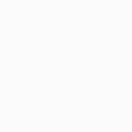
Português
English
Français
Deutsch
Русский
Español
Italiano
Português
Descarregue a app oficial
Privacidade
Termos e condições
Política de cookies
Definições de cookies
© 1998-2026 UEFA. Todos os direitos reservados
A palavra UEFA, o logótipo da UEFA e todas as marcas relativas às
competições da UEFA estão protegidas por marcas registadas e/ou
direitos de autor da UEFA. As referidas marcas registadas não
podem ser utilizadas para qualquer fim comercial. A utilização do
UEFA.com implica o seu acordo com os Termos e Condições, e com
a Política de Privacidade.