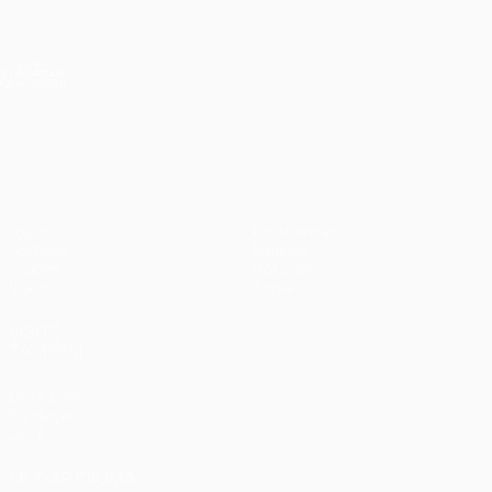
Saltar
para
o
Nations League e Women's EURO
Obtenha
conteúdo
Resultados em directo e estatísticas
principal
Qualificação Europeia Feminina
Qualificação Europeia Feminina
Jogos
Estatísticas
Sorteios
Equipas
Grupos
Notícias
Vídeos
Sobre
VISITE
TAMBÉM
UEFA.com
Fundação
UEFA
MUDAR IDIOMA