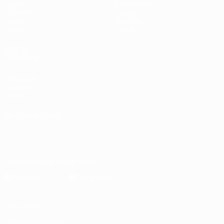
Jogos
Estatísticas
Sorteios
Equipas
Grupos
Notícias
Vídeos
Sobre
VISITE
TAMBÉM
UEFA.com
Fundação
UEFA
MUDAR IDIOMA
Português
English
Français
Deutsch
Русский
Español
Italiano
Português
Descarregue a app oficial
Privacidade
Termos e condições