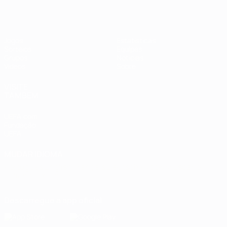
Jogos
Estatísticas
Sorteios
Equipas
Grupos
Notícias
Vídeos
Sobre
VISITE
TAMBÉM
UEFA.com
Fundação
UEFA
MUDAR IDIOMA
Português
English
Français
Deutsch
Русский
Español
Italiano
Português
Descarregue a app oficial