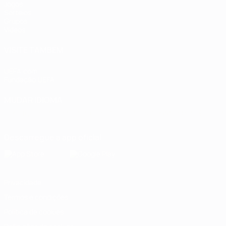
Jogos
Sorteios
Grupos
Vídeos
VISITE TAMBÉM
UEFA.com
Fundação UEFA
MUDAR IDIOMA
Português
English
Français
Deutsch
Русский
Español
Italia
Descarregue a app oficial
Privacidade
Termos e condições
Política de cookies