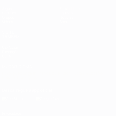
Jogos
Estatísticas
Sorteios
Equipas
Grupos
Notícias
Vídeos
Sobre
VISITE
TAMBÉM
UEFA.com
Fundação
UEFA
MUDAR IDIOMA
Português
English
Français
Deutsch
Русский
Español
Italiano
Português
Descarregue a app oficial
Privacidade